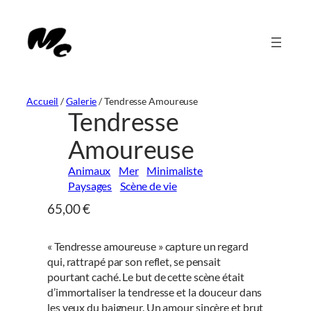
Aller
au
contenu
Accueil
/
Galerie
/
Tendresse Amoureuse
Tendresse
Amoureuse
Animaux
Mer
Minimaliste
Paysages
Scène de vie
65,00
€
« Tendresse amoureuse » capture un regard
qui, rattrapé par son reflet, se pensait
pourtant caché. Le but de cette scène était
d’immortaliser la tendresse et la douceur dans
les yeux du baigneur. Un amour sincère et brut