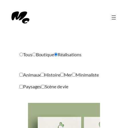
Aller
au
contenu
Catégories
Tous
Boutique
Réalisations
de
produits
Étiquettes
Animaux
Histoire
Mer
Minimaliste
produit
Paysages
Scène de vie