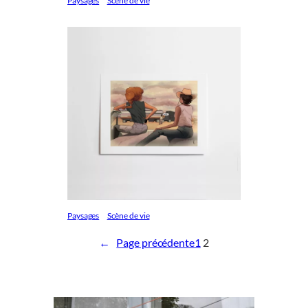
Paysages
Scène de vie
Paysages
Scène de vie
←
Page précédente
1
2